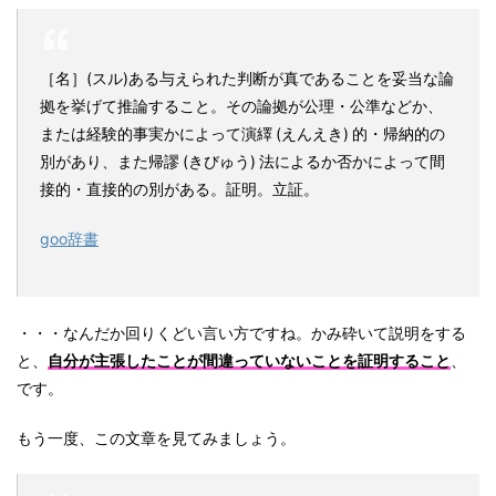
［名］
(スル)
ある与えられた判断が真であることを妥当な論
拠を挙げて推論すること。その論拠が公理・公準などか、
または経験的事実かによって演繹 (えんえき) 的・帰納的の
別があり、また帰謬 (きびゅう) 法によるか否かによって間
接的・直接的の別がある。証明。立証。
goo辞書
・・・なんだか回りくどい言い方ですね。かみ砕いて説明をする
と、
自分が主張したことが
間違っていないこと
を証明すること
、
です。
もう一度、この文章を見てみましょう。