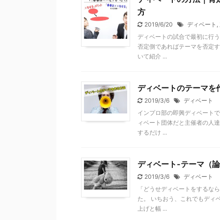
方
2019/6/20
ディベート
,
ディベートの試合で最初に行う
否定側であればテーマを否定す
いて紹介 ...
ディベートのテーマを
2019/3/6
ディベート
インプロ部の即興ディベートで
ィベート団体だと主催者の人達
するだけ ...
ディベート-テーマ（論
2019/3/6
ディベート
「どうせディベートをするなら
た。 いちおう、これでもディ
上げと幅 ...