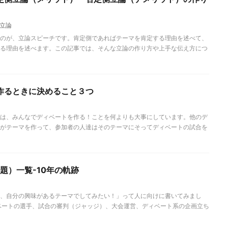
立論
のが、立論スピーチです。肯定側であればテーマを肯定する理由を述べて、
る理由を述べます。この記事では、そんな立論の作り方や上手な伝え方につ
作るときに決めること３つ
は、みんなでディベートを作る！ことを何よりも大事にしています。他のデ
がテーマを作って、参加者の人達はそのテーマにそってディベートの試合を
題）一覧-10年の軌跡
、自分の興味があるテーマでしてみたい！」って人に向けに書いてみまし
ベートの選手、試合の審判（ジャッジ）、大会運営、ディベート系の企画立ち