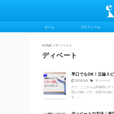
ホーム
プロフィール
HOME
>
ディベート
ディベート
早口でもOK！立論ス
2019/3/6
ディベート
さて、ここからは本格的にディ
間との戦いです。説得力の高い
す。 ...
ディベートの方法｜肯