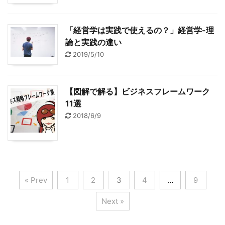
「経営学は実践で使えるの？」経営学-理
論と実践の違い
2019/5/10
【図解で解る】ビジネスフレームワーク
11選
2018/6/9
« Prev
1
2
3
4
…
9
Next »