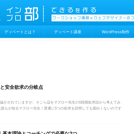
ディベートとは？
ディベート講座
WordPress制作
求と安全欲求の分岐点
論がされていますが、そこら辺をマズロー先生の5段階欲求説から考えてみ
は誰もが知るマズロー先生！普通に5つの欲求を説明しても面白くないのです
｜基本理論とコーチングで必要な2つ