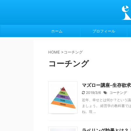
ホーム
プロフィール
HOME
>
コーチング
コーチング
マズロー講座-生存欲
2019/3/6
コーチング
近年、幸せとは何か？という議
ましょう。 経営学の教科書で
ね。現 ...
ラベリング効果とは？