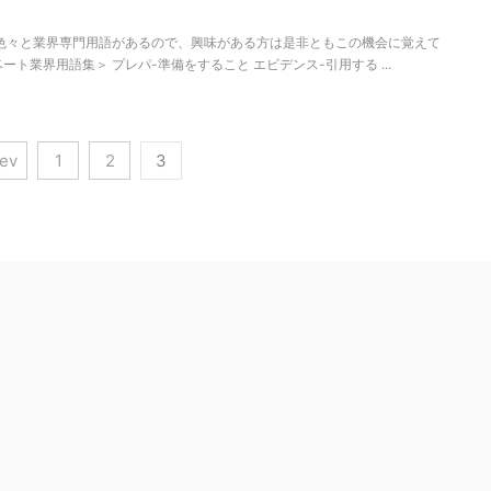
色々と業界専門用語があるので、興味がある方は是非ともこの機会に覚えて
ト業界用語集＞ プレパ-準備をすること エビデンス-引用する ...
rev
1
2
3