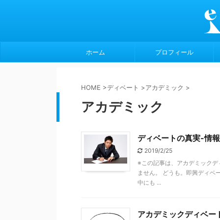
ホーム
プロフィール
HOME
>
ディベート
>
アカデミック
>
アカデミック
ディベートの真実-情
2019/2/25
※この記事は、アカデミックデ
ません。 どうも。即興ディベ
中にも ...
アカデミックディベー