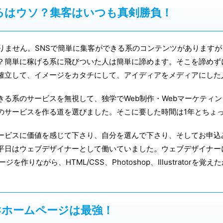
るはウソ？集客はいつも真剣勝負！
ありません。SNSで簡単に集客ができる系のコンテンツがあります
？簡単に稼げる系に飛びついた人は簡単に諦めます。そこを諦めず
確立して、イメージをカタチにして、アイディアをメディアにした
きる系のサービスを無視して、独学でWeb制作・Webマーケティ
のサービスを作る道を選びました。そこに要した時間は1年とちょ
ービスに価値を感じて下さり、自分を選んで下さり、そしてお申込
平日はウェブデザイナーとして働いていました。ウェブデザイナー
ページを作りながら、HTML/CSS、Photoshop、Illustrator
ss×ホームページは最強！